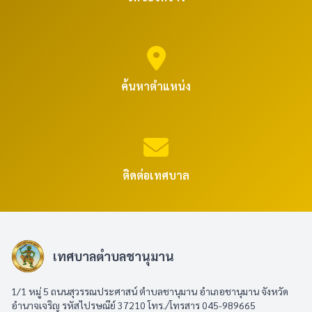
ค้นหาตำแหน่ง
ติดต่อเทศบาล
เทศบาลตำบลชานุมาน
1/1 หมู่ 5 ถนนสุวรรณประศาสน์ ตำบลชานุมาน อำเภอชานุมาน จังหวัด
อำนาจเจริญ รหัสไปรษณีย์ 37210 โทร./โทรสาร 045-989665