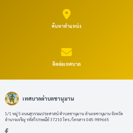
ค้นหาตำแหน่ง
ติดต่อเทศบาล
เทศบาลตำบลชานุมาน
1/1 หมู่ 5 ถนนสุวรรณประศาสน์ ตำบลชานุมาน อำเภอชานุมาน จังหวัด
อำนาจเจริญ รหัสไปรษณีย์ 37210 โทร./โทรสาร 045-989665