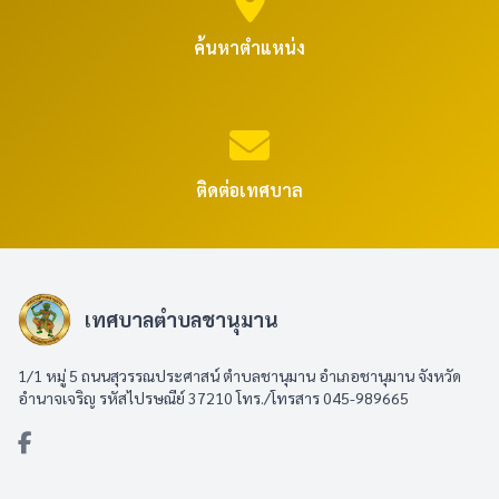
ค้นหาตำแหน่ง
ติดต่อเทศบาล
เทศบาลตำบลชานุมาน
1/1 หมู่ 5 ถนนสุวรรณประศาสน์ ตำบลชานุมาน อำเภอชานุมาน จังหวัด
อำนาจเจริญ รหัสไปรษณีย์ 37210 โทร./โทรสาร 045-989665