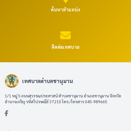
ค้นหาตำแหน่ง
ติดต่อเทศบาล
เทศบาลตำบลชานุมาน
1/1 หมู่ 5 ถนนสุวรรณประศาสน์ ตำบลชานุมาน อำเภอชานุมาน จังหวัด
อำนาจเจริญ รหัสไปรษณีย์ 37210 โทร./โทรสาร 045-989665