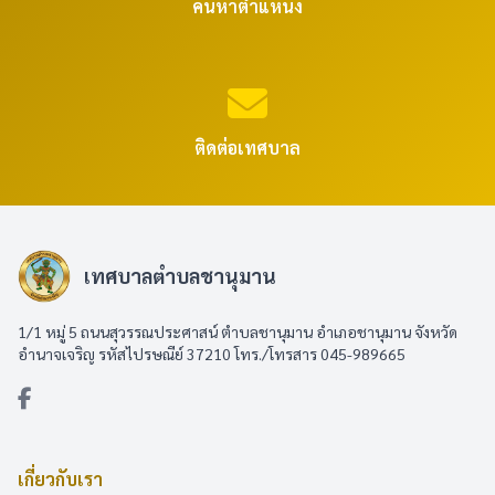
ค้นหาตำแหน่ง
ติดต่อเทศบาล
เทศบาลตำบลชานุมาน
1/1 หมู่ 5 ถนนสุวรรณประศาสน์ ตำบลชานุมาน อำเภอชานุมาน จังหวัด
อำนาจเจริญ รหัสไปรษณีย์ 37210 โทร./โทรสาร 045-989665
เกี่ยวกับเรา