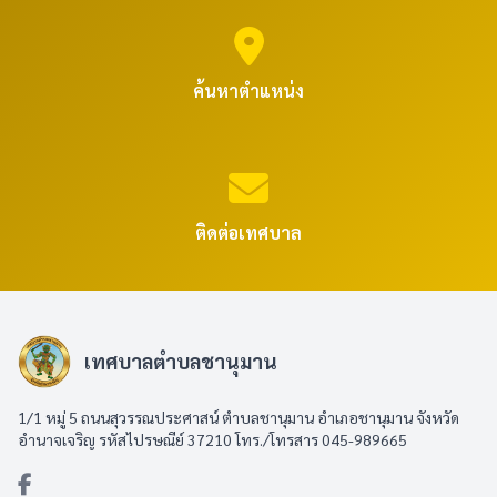
ค้นหาตำแหน่ง
ติดต่อเทศบาล
เทศบาลตำบลชานุมาน
1/1 หมู่ 5 ถนนสุวรรณประศาสน์ ตำบลชานุมาน อำเภอชานุมาน จังหวัด
อำนาจเจริญ รหัสไปรษณีย์ 37210 โทร./โทรสาร 045-989665