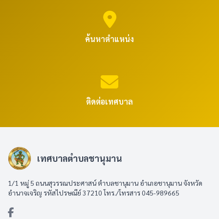
ค้นหาตำแหน่ง
ติดต่อเทศบาล
เทศบาลตำบลชานุมาน
1/1 หมู่ 5 ถนนสุวรรณประศาสน์ ตำบลชานุมาน อำเภอชานุมาน จังหวัด
อำนาจเจริญ รหัสไปรษณีย์ 37210 โทร./โทรสาร 045-989665