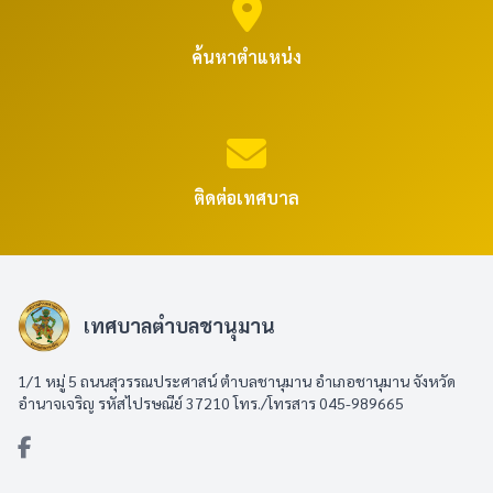
ค้นหาตำแหน่ง
ติดต่อเทศบาล
เทศบาลตำบลชานุมาน
1/1 หมู่ 5 ถนนสุวรรณประศาสน์ ตำบลชานุมาน อำเภอชานุมาน จังหวัด
อำนาจเจริญ รหัสไปรษณีย์ 37210 โทร./โทรสาร 045-989665