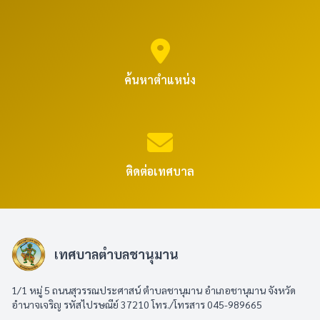
ค้นหาตำแหน่ง
ติดต่อเทศบาล
เทศบาลตำบลชานุมาน
1/1 หมู่ 5 ถนนสุวรรณประศาสน์ ตำบลชานุมาน อำเภอชานุมาน จังหวัด
อำนาจเจริญ รหัสไปรษณีย์ 37210 โทร./โทรสาร 045-989665