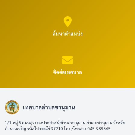
ค้นหาตำแหน่ง
ติดต่อเทศบาล
เทศบาลตำบลชานุมาน
1/1 หมู่ 5 ถนนสุวรรณประศาสน์ ตำบลชานุมาน อำเภอชานุมาน จังหวัด
อำนาจเจริญ รหัสไปรษณีย์ 37210 โทร./โทรสาร 045-989665