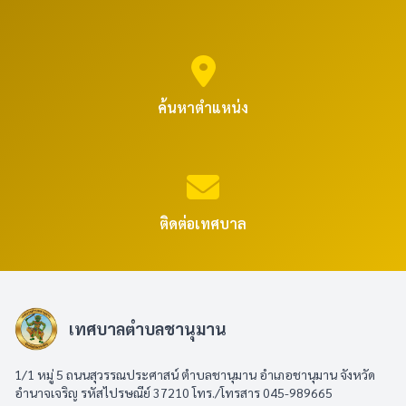
ค้นหาตำแหน่ง
ติดต่อเทศบาล
เทศบาลตำบลชานุมาน
1/1 หมู่ 5 ถนนสุวรรณประศาสน์ ตำบลชานุมาน อำเภอชานุมาน จังหวัด
อำนาจเจริญ รหัสไปรษณีย์ 37210 โทร./โทรสาร 045-989665