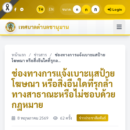
ก
TH
EN
ก
ขนาด:
ก
Login
เทศบาลตำบลชานุมาน
หน้าแรก
/
ข่าวสาร
/
ช่องทางการแจ้งเบาะแสป้าย
โฆษณา หรือสิ่งอืนใดที่รุกล...
ช่องทางการแจ้งเบาะแสป้าย
โฆษณา หรือสิ่งอืนใดที่รุกล้ำ
ทางสาธาณะหรือไม่ชอบด้วย
กฏหมาย
8 พฤษภาคม 2569
62 ครั้ง
ข่าวประชาสัมพันธ์