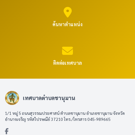
ค้นหาตำแหน่ง
ติดต่อเทศบาล
เทศบาลตำบลชานุมาน
1/1 หมู่ 5 ถนนสุวรรณประศาสน์ ตำบลชานุมาน อำเภอชานุมาน จังหวัด
อำนาจเจริญ รหัสไปรษณีย์ 37210 โทร./โทรสาร 045-989665